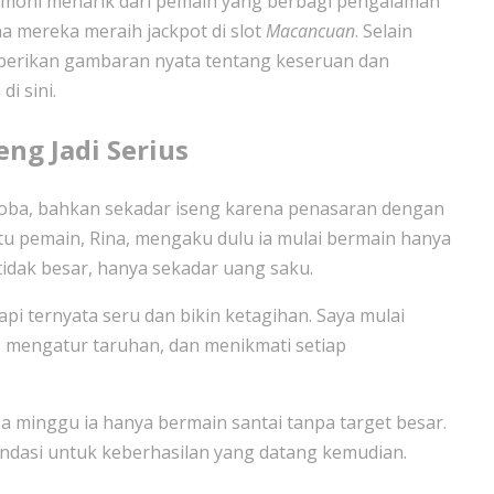
timoni menarik dari pemain yang berbagi pengalaman
a mereka meraih jackpot di slot
Macancuan
. Selain
memberikan gambaran nyata tentang keseruan dan
i sini.
eng Jadi Serius
oba, bahkan sekadar iseng karena penasaran dengan
atu pemain, Rina, mengaku dulu ia mulai bermain hanya
idak besar, hanya sekadar uang saku.
api ternyata seru dan bikin ketagihan. Saya mulai
, mengatur taruhan, dan menikmati setiap
minggu ia hanya bermain santai tanpa target besar.
ndasi untuk keberhasilan yang datang kemudian.