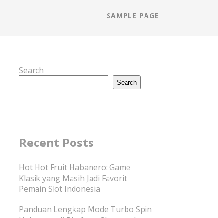
SAMPLE PAGE
Search
Search
Recent Posts
Hot Hot Fruit Habanero: Game
Klasik yang Masih Jadi Favorit
Pemain Slot Indonesia
Panduan Lengkap Mode Turbo Spin