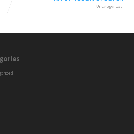
Uncategorized
gories
orized