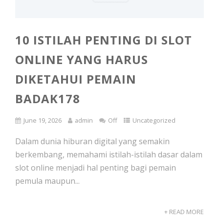
10 ISTILAH PENTING DI SLOT
ONLINE YANG HARUS
DIKETAHUI PEMAIN
BADAK178
June 19, 2026
admin
Off
Uncategorized
Dalam dunia hiburan digital yang semakin
berkembang, memahami istilah-istilah dasar dalam
slot online menjadi hal penting bagi pemain
pemula maupun...
+ READ MORE