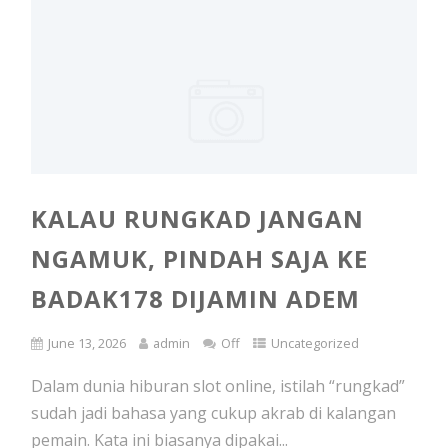
KALAU RUNGKAD JANGAN
NGAMUK, PINDAH SAJA KE
BADAK178 DIJAMIN ADEM
June 13, 2026
admin
Off
Uncategorized
Dalam dunia hiburan slot online, istilah “rungkad”
sudah jadi bahasa yang cukup akrab di kalangan
pemain. Kata ini biasanya dipakai...