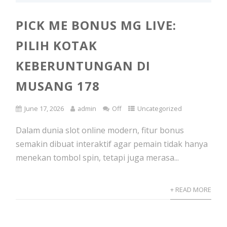
PICK ME BONUS MG LIVE:
PILIH KOTAK
KEBERUNTUNGAN DI
MUSANG 178
June 17, 2026
admin
Off
Uncategorized
Dalam dunia slot online modern, fitur bonus
semakin dibuat interaktif agar pemain tidak hanya
menekan tombol spin, tetapi juga merasa...
+ READ MORE