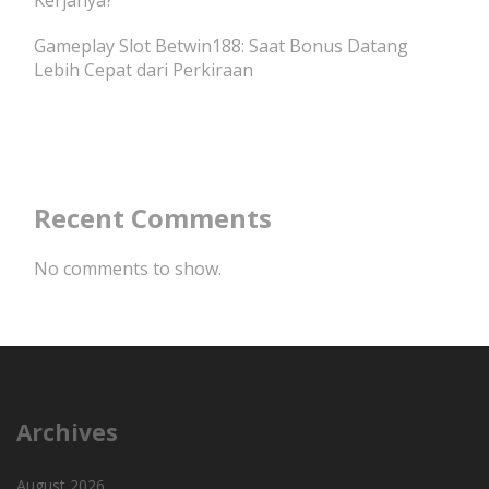
Kerjanya?
Gameplay Slot Betwin188: Saat Bonus Datang
Lebih Cepat dari Perkiraan
Recent Comments
No comments to show.
Archives
August 2026