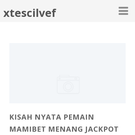
xtescilvef
KISAH NYATA PEMAIN
MAMIBET MENANG JACKPOT