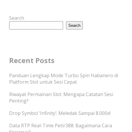
Search
Search
Recent Posts
Panduan Lengkap Mode Turbo Spin Habanero di
Platform Slot untuk Sesi Cepat
Riwayat Permainan Slot: Mengapa Catatan Sesi
Penting?
Drop Symbol ‘Infinity’: Meledak Sampai 8.000x!
Data RTP Real-Time Petir388: Bagaimana Cara