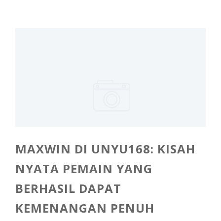
MAXWIN DI UNYU168: KISAH
NYATA PEMAIN YANG
BERHASIL DAPAT
KEMENANGAN PENUH