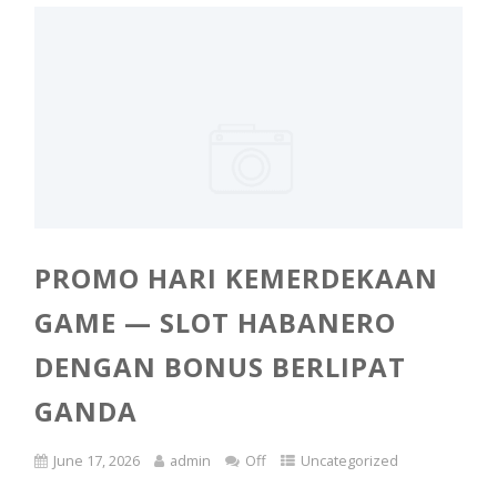
PROMO HARI KEMERDEKAAN
GAME — SLOT HABANERO
DENGAN BONUS BERLIPAT
GANDA
June 17, 2026
admin
Off
Uncategorized