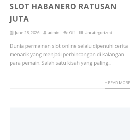
SLOT HABANERO RATUSAN
JUTA
June 28, 2026
admin
Off
Uncategorized
Dunia permainan slot online selalu dipenuhi cerita
menarik yang menjadi perbincangan di kalangan
para pemain. Salah satu kisah yang paling...
+ READ MORE