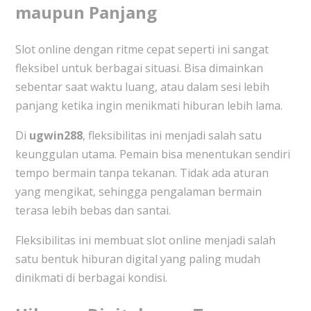
maupun Panjang
Slot online dengan ritme cepat seperti ini sangat
fleksibel untuk berbagai situasi. Bisa dimainkan
sebentar saat waktu luang, atau dalam sesi lebih
panjang ketika ingin menikmati hiburan lebih lama.
Di
ugwin288
, fleksibilitas ini menjadi salah satu
keunggulan utama. Pemain bisa menentukan sendiri
tempo bermain tanpa tekanan. Tidak ada aturan
yang mengikat, sehingga pengalaman bermain
terasa lebih bebas dan santai.
Fleksibilitas ini membuat slot online menjadi salah
satu bentuk hiburan digital yang paling mudah
dinikmati di berbagai kondisi.