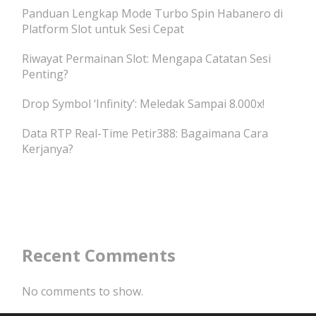
Panduan Lengkap Mode Turbo Spin Habanero di
Platform Slot untuk Sesi Cepat
Riwayat Permainan Slot: Mengapa Catatan Sesi
Penting?
Drop Symbol ‘Infinity’: Meledak Sampai 8.000x!
Data RTP Real-Time Petir388: Bagaimana Cara
Kerjanya?
Recent Comments
No comments to show.