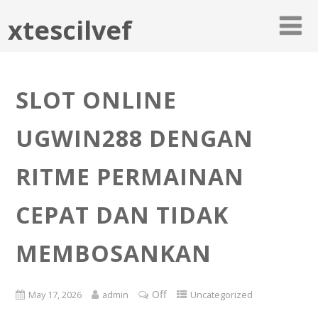
xtescilvef
SLOT ONLINE
UGWIN288 DENGAN
RITME PERMAINAN
CEPAT DAN TIDAK
MEMBOSANKAN
Off
May 17, 2026
admin
Uncategorized