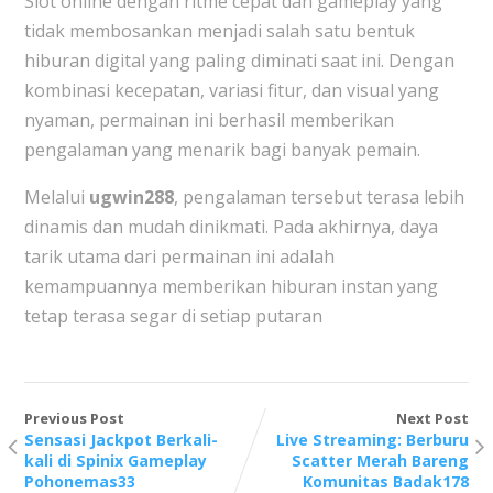
Slot online dengan ritme cepat dan gameplay yang
tidak membosankan menjadi salah satu bentuk
hiburan digital yang paling diminati saat ini. Dengan
kombinasi kecepatan, variasi fitur, dan visual yang
nyaman, permainan ini berhasil memberikan
pengalaman yang menarik bagi banyak pemain.
Melalui
ugwin288
, pengalaman tersebut terasa lebih
dinamis dan mudah dinikmati. Pada akhirnya, daya
tarik utama dari permainan ini adalah
kemampuannya memberikan hiburan instan yang
tetap terasa segar di setiap putaran
Previous Post
Next Post
Sensasi Jackpot Berkali-
Live Streaming: Berburu
kali di Spinix Gameplay
Scatter Merah Bareng
Pohonemas33
Komunitas Badak178