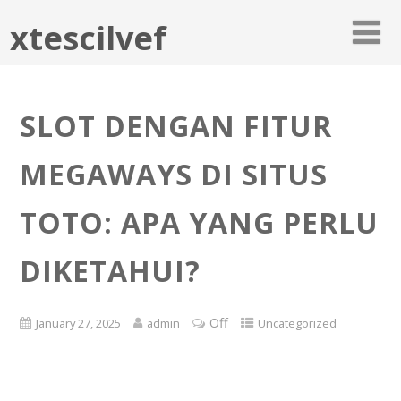
xtescilvef
SLOT DENGAN FITUR
MEGAWAYS DI SITUS
TOTO: APA YANG PERLU
DIKETAHUI?
Off
January 27, 2025
admin
Uncategorized