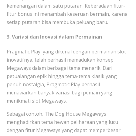
kemenangan dalam satu putaran. Keberadaan fitur-
fitur bonus ini menambah keseruan bermain, karena
setiap putaran bisa membuka peluang baru.
3.
Variasi dan Inovasi dalam Permainan
Pragmatic Play, yang dikenal dengan permainan slot
inovatifnya, telah berhasil memadukan konsep
Megaways dalam berbagai tema menarik. Dari
petualangan epik hingga tema-tema klasik yang
penuh nostalgia, Pragmatic Play berhasil
menawarkan banyak variasi bagi pemain yang
menikmati slot Megaways.
Sebagai contoh, The Dog House Megaways
menghadirkan tema hewan peliharaan yang lucu
dengan fitur Megaways yang dapat memperbesar