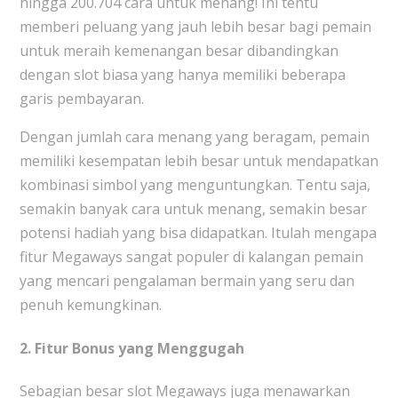
hingga 200.704 cara untuk menang! Ini tentu
memberi peluang yang jauh lebih besar bagi pemain
untuk meraih kemenangan besar dibandingkan
dengan slot biasa yang hanya memiliki beberapa
garis pembayaran.
Dengan jumlah cara menang yang beragam, pemain
memiliki kesempatan lebih besar untuk mendapatkan
kombinasi simbol yang menguntungkan. Tentu saja,
semakin banyak cara untuk menang, semakin besar
potensi hadiah yang bisa didapatkan. Itulah mengapa
fitur Megaways sangat populer di kalangan pemain
yang mencari pengalaman bermain yang seru dan
penuh kemungkinan.
2.
Fitur Bonus yang Menggugah
Sebagian besar slot Megaways juga menawarkan