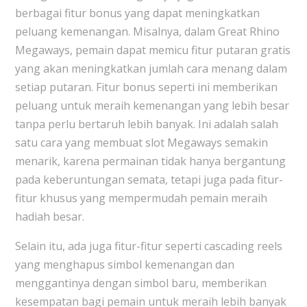
berbagai fitur bonus yang dapat meningkatkan
peluang kemenangan. Misalnya, dalam Great Rhino
Megaways, pemain dapat memicu fitur putaran gratis
yang akan meningkatkan jumlah cara menang dalam
setiap putaran. Fitur bonus seperti ini memberikan
peluang untuk meraih kemenangan yang lebih besar
tanpa perlu bertaruh lebih banyak. Ini adalah salah
satu cara yang membuat slot Megaways semakin
menarik, karena permainan tidak hanya bergantung
pada keberuntungan semata, tetapi juga pada fitur-
fitur khusus yang mempermudah pemain meraih
hadiah besar.
Selain itu, ada juga fitur-fitur seperti cascading reels
yang menghapus simbol kemenangan dan
menggantinya dengan simbol baru, memberikan
kesempatan bagi pemain untuk meraih lebih banyak