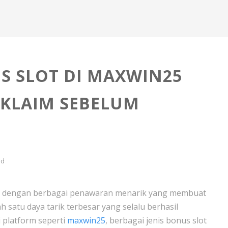
S SLOT DI MAXWIN25
 KLAIM SEBELUM
ed
ai dengan berbagai penawaran menarik yang membuat
 satu daya tarik terbesar yang selalu berhasil
 platform seperti
maxwin25
, berbagai jenis bonus slot