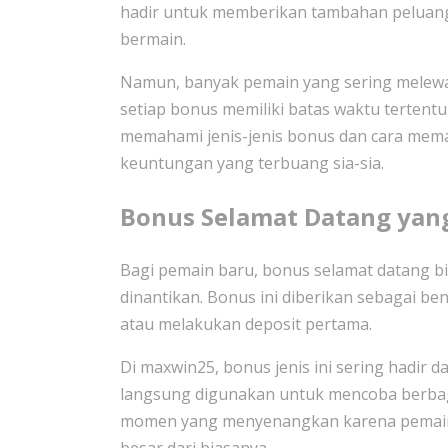
hadir untuk memberikan tambahan peluan
bermain.
Namun, banyak pemain yang sering melewat
setiap bonus memiliki batas waktu tertentu y
memahami jenis-jenis bonus dan cara mema
keuntungan yang terbuang sia-sia.
Bonus Selamat Datang yan
Bagi pemain baru, bonus selamat datang b
dinantikan. Bonus ini diberikan sebagai b
atau melakukan deposit pertama.
Di maxwin25, bonus jenis ini sering hadir 
langsung digunakan untuk mencoba berbagai
momen yang menyenangkan karena pemain 