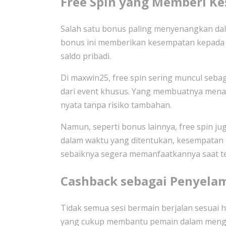
Free Spin yang Memberi 
Salah satu bonus paling menyenangkan dala
bonus ini memberikan kesempatan kepada
saldo pribadi.
Di maxwin25, free spin sering muncul sebag
dari event khusus. Yang membuatnya men
nyata tanpa risiko tambahan.
Namun, seperti bonus lainnya, free spin jug
dalam waktu yang ditentukan, kesempatan te
sebaiknya segera memanfaatkannya saat te
Cashback sebagai Penyela
Tidak semua sesi bermain berjalan sesuai h
yang cukup membantu pemain dalam mengu