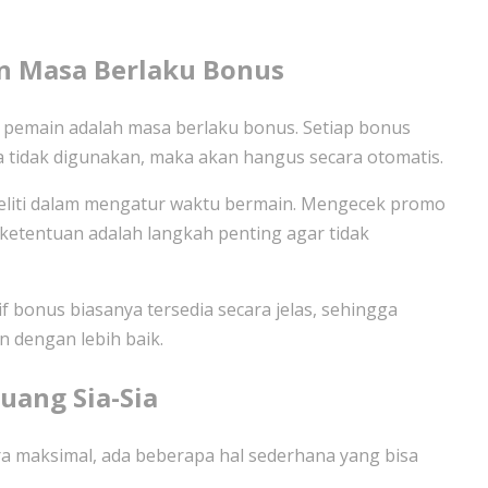
n Masa Berlaku Bonus
k pemain adalah masa berlaku bonus. Setiap bonus
ka tidak digunakan, maka akan hangus secara otomatis.
 teliti dalam mengatur waktu bermain. Mengecek promo
ketentuan adalah langkah penting agar tidak
 bonus biasanya tersedia secara jelas, sehingga
 dengan lebih baik.
uang Sia-Sia
a maksimal, ada beberapa hal sederhana yang bisa