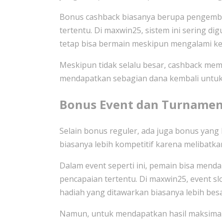
Bonus cashback biasanya berupa pengembal
tertentu. Di maxwin25, sistem ini sering
tetap bisa bermain meskipun mengalami ke
Meskipun tidak selalu besar, cashback m
mendapatkan sebagian dana kembali untuk 
Bonus Event dan Turnamen
Selain bonus reguler, ada juga bonus yang 
biasanya lebih kompetitif karena melibatk
Dalam event seperti ini, pemain bisa mend
pencapaian tertentu. Di maxwin25, event s
hadiah yang ditawarkan biasanya lebih bes
Namun, untuk mendapatkan hasil maksimal