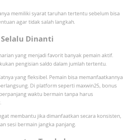
anya memiliki syarat taruhan tertentu sebelum bisa
entuan agar tidak salah langkah.
Selalu Dinanti
harian yang menjadi favorit banyak pemain aktif.
akukan pengisian saldo dalam jumlah tertentu.
fatnya yang fleksibel. Pemain bisa memanfaatkannya
erlangsung. Di platform seperti maxwin25, bonus
mperpanjang waktu bermain tanpa harus
.
angat membantu jika dimanfaatkan secara konsisten,
an sesi bermain jangka panjang.