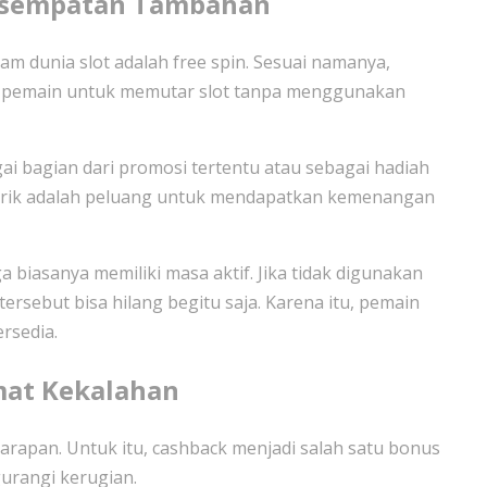
Kesempatan Tambahan
m dunia slot adalah free spin. Sesuai namanya,
 pemain untuk memutar slot tanpa menggunakan
ai bagian dari promosi tertentu atau sebagai hadiah
arik adalah peluang untuk mendapatkan kemenangan
a biasanya memiliki masa aktif. Jika tidak digunakan
rsebut bisa hilang begitu saja. Karena itu, pemain
rsedia.
mat Kekalahan
arapan. Untuk itu, cashback menjadi salah satu bonus
rangi kerugian.