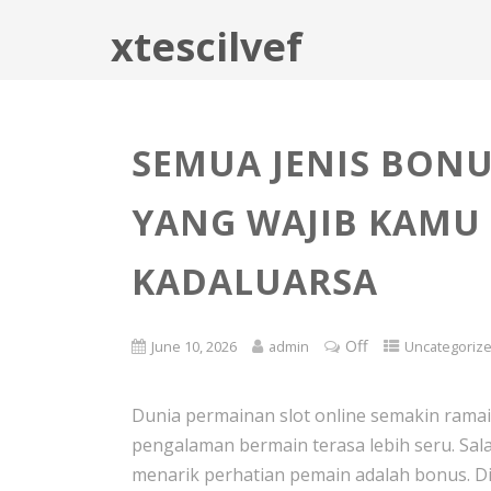
xtescilvef
SEMUA JENIS BONU
YANG WAJIB KAMU
KADALUARSA
Off
June 10, 2026
admin
Uncategoriz
Dunia permainan slot online semakin ram
pengalaman bermain terasa lebih seru. Salah
menarik perhatian pemain adalah bonus. Di