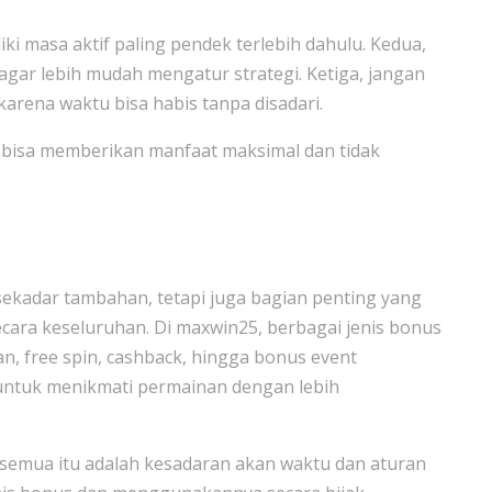
i masa aktif paling pendek terlebih dahulu. Kedua,
agar lebih mudah mengatur strategi. Ketiga, jangan
rena waktu bisa habis tanpa disadari.
t bisa memberikan manfaat maksimal dan tidak
ekadar tambahan, tetapi juga bagian penting yang
ara keseluruhan. Di maxwin25, berbagai jenis bonus
an, free spin, cashback, hingga bonus event
ntuk menikmati permainan dengan lebih
emua itu adalah kesadaran akan waktu dan aturan