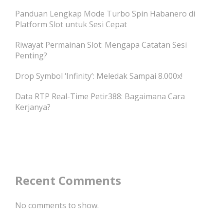
Panduan Lengkap Mode Turbo Spin Habanero di
Platform Slot untuk Sesi Cepat
Riwayat Permainan Slot: Mengapa Catatan Sesi
Penting?
Drop Symbol ‘Infinity’: Meledak Sampai 8.000x!
Data RTP Real-Time Petir388: Bagaimana Cara
Kerjanya?
Recent Comments
No comments to show.