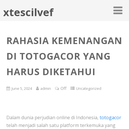
xtescilvef
RAHASIA KEMENANGAN
DI TOTOGACOR YANG
HARUS DIKETAHUI
Off
June 5, 2024
admin
Uncategorized
Dalam dunia perjudian online di Indonesia,
totogacor
telah menjadi salah satu platform terkemuka yang