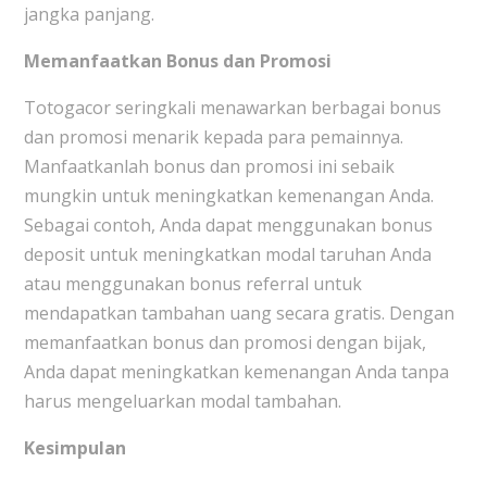
jangka panjang.
Memanfaatkan Bonus dan Promosi
Totogacor seringkali menawarkan berbagai bonus
dan promosi menarik kepada para pemainnya.
Manfaatkanlah bonus dan promosi ini sebaik
mungkin untuk meningkatkan kemenangan Anda.
Sebagai contoh, Anda dapat menggunakan bonus
deposit untuk meningkatkan modal taruhan Anda
atau menggunakan bonus referral untuk
mendapatkan tambahan uang secara gratis. Dengan
memanfaatkan bonus dan promosi dengan bijak,
Anda dapat meningkatkan kemenangan Anda tanpa
harus mengeluarkan modal tambahan.
Kesimpulan