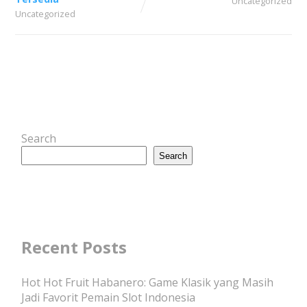
Uncategorized
Uncategorized
Search
Search
Recent Posts
Hot Hot Fruit Habanero: Game Klasik yang Masih
Jadi Favorit Pemain Slot Indonesia