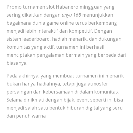
Promo turnamen slot Habanero mingguan yang
sering dikaitkan dengan
unyu 168
menunjukkan
bagaimana dunia game online terus berkembang
menjadi lebih interaktif dan kompetitif. Dengan
sistem leaderboard, hadiah menarik, dan dukungan
komunitas yang aktif, turnamen ini berhasil
menciptakan pengalaman bermain yang berbeda dari
biasanya.
Pada akhirnya, yang membuat turnamen ini menarik
bukan hanya hadiahnya, tetapi juga atmosfer
persaingan dan kebersamaan di dalam komunitas.
Selama dinikmati dengan bijak, event seperti ini bisa
menjadi salah satu bentuk hiburan digital yang seru
dan penuh warna.