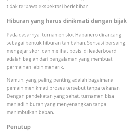
tidak terbawa ekspektasi berlebihan.
Hiburan yang harus dinikmati dengan bijak
Pada dasarnya, turnamen slot Habanero dirancang
sebagai bentuk hiburan tambahan. Sensasi bersaing,
mengejar skor, dan melihat posisi di leaderboard
adalah bagian dari pengalaman yang membuat
permainan lebih menarik.
Namun, yang paling penting adalah bagaimana
pemain menikmati proses tersebut tanpa tekanan.
Dengan pendekatan yang sehat, turnamen bisa
menjadi hiburan yang menyenangkan tanpa
menimbulkan beban.
Penutup