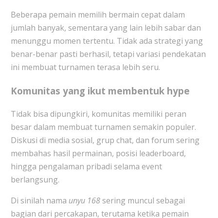
Beberapa pemain memilih bermain cepat dalam
jumlah banyak, sementara yang lain lebih sabar dan
menunggu momen tertentu. Tidak ada strategi yang
benar-benar pasti berhasil, tetapi variasi pendekatan
ini membuat turnamen terasa lebih seru.
Komunitas yang ikut membentuk hype
Tidak bisa dipungkiri, komunitas memiliki peran
besar dalam membuat turnamen semakin populer.
Diskusi di media sosial, grup chat, dan forum sering
membahas hasil permainan, posisi leaderboard,
hingga pengalaman pribadi selama event
berlangsung.
Di sinilah nama
unyu 168
sering muncul sebagai
bagian dari percakapan, terutama ketika pemain