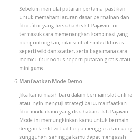
Sebelum memulai putaran pertama, pastikan
untuk memahami aturan dasar permainan dan
fitur-fitur yang tersedia di slot Rajawin. Ini
termasuk cara memenangkan kombinasi yang
menguntungkan, nilai simbol-simbol khusus
seperti wild dan scatter, serta bagaimana cara
memicu fitur bonus seperti putaran gratis atau
mini game.
Manfaatkan Mode Demo
Jika kamu masih baru dalam bermain slot online
atau ingin menguji strategi baru, manfaatkan
fitur mode demo yang disediakan oleh Rajawin.
Mode ini memungkinkan kamu untuk bermain
dengan kredit virtual tanpa menggunakan uang
sungguhan, sehingga kamu dapat mengasah