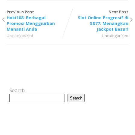
Previous Post
Next Post
Hoki108: Berbagai
Slot Online Progresif di
Promosi Menggiurkan
SS77: Menangkan
Menanti Anda
Jackpot Besar!
Uncategorized
Uncategorized
Search
Search