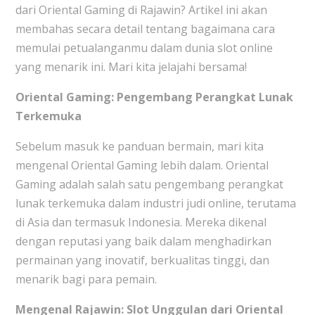
dari Oriental Gaming di Rajawin? Artikel ini akan
membahas secara detail tentang bagaimana cara
memulai petualanganmu dalam dunia slot online
yang menarik ini. Mari kita jelajahi bersama!
Oriental Gaming: Pengembang Perangkat Lunak
Terkemuka
Sebelum masuk ke panduan bermain, mari kita
mengenal Oriental Gaming lebih dalam. Oriental
Gaming adalah salah satu pengembang perangkat
lunak terkemuka dalam industri judi online, terutama
di Asia dan termasuk Indonesia. Mereka dikenal
dengan reputasi yang baik dalam menghadirkan
permainan yang inovatif, berkualitas tinggi, dan
menarik bagi para pemain.
Mengenal Rajawin: Slot Unggulan dari Oriental