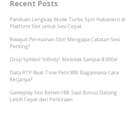
Recent Posts
Panduan Lengkap Mode Turbo Spin Habanero di
Platform Slot untuk Sesi Cepat
Riwayat Permainan Slot: Mengapa Catatan Sesi
Penting?
Drop Symbol ‘Infinity’: Meledak Sampai 8.000x!
Data RTP Real-Time Petir388: Bagaimana Cara
Kerjanya?
Gameplay Slot Betwin188: Saat Bonus Datang
Lebih Cepat dari Perkiraan