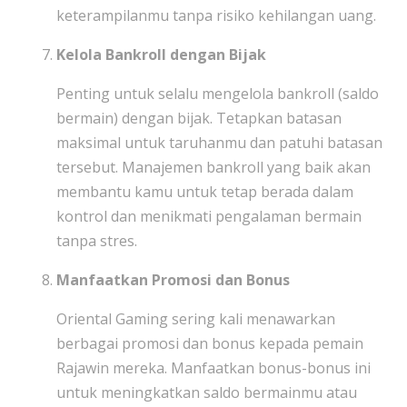
keterampilanmu tanpa risiko kehilangan uang.
Kelola Bankroll dengan Bijak
Penting untuk selalu mengelola bankroll (saldo
bermain) dengan bijak. Tetapkan batasan
maksimal untuk taruhanmu dan patuhi batasan
tersebut. Manajemen bankroll yang baik akan
membantu kamu untuk tetap berada dalam
kontrol dan menikmati pengalaman bermain
tanpa stres.
Manfaatkan Promosi dan Bonus
Oriental Gaming sering kali menawarkan
berbagai promosi dan bonus kepada pemain
Rajawin mereka. Manfaatkan bonus-bonus ini
untuk meningkatkan saldo bermainmu atau