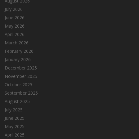
August 2026
July 2026
June 2026
May 2026
April 2026
March 2026
February 2026
January 2026
December 2025
November 2025
October 2025
September 2025
August 2025
July 2025
June 2025
May 2025
April 2025