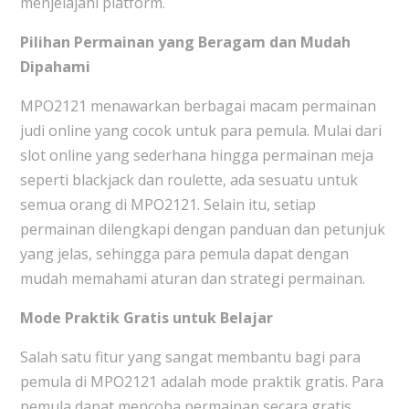
menjelajahi platform.
Pilihan Permainan yang Beragam dan Mudah
Dipahami
MPO2121 menawarkan berbagai macam permainan
judi online yang cocok untuk para pemula. Mulai dari
slot online yang sederhana hingga permainan meja
seperti blackjack dan roulette, ada sesuatu untuk
semua orang di MPO2121. Selain itu, setiap
permainan dilengkapi dengan panduan dan petunjuk
yang jelas, sehingga para pemula dapat dengan
mudah memahami aturan dan strategi permainan.
Mode Praktik Gratis untuk Belajar
Salah satu fitur yang sangat membantu bagi para
pemula di MPO2121 adalah mode praktik gratis. Para
pemula dapat mencoba permainan secara gratis