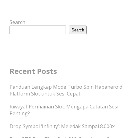
Search
Search
Recent Posts
Panduan Lengkap Mode Turbo Spin Habanero di
Platform Slot untuk Sesi Cepat
Riwayat Permainan Slot: Mengapa Catatan Sesi
Penting?
Drop Symbol ‘Infinity’: Meledak Sampai 8.000x!