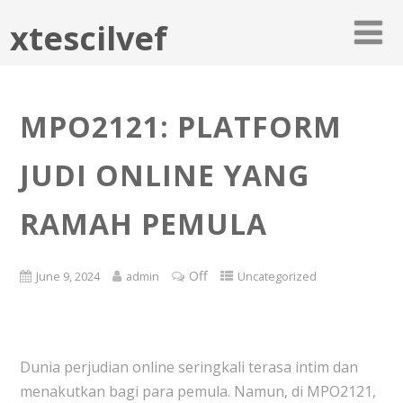
xtescilvef
MPO2121: PLATFORM
JUDI ONLINE YANG
RAMAH PEMULA
Off
June 9, 2024
admin
Uncategorized
Dunia perjudian online seringkali terasa intim dan
menakutkan bagi para pemula. Namun, di MPO2121,