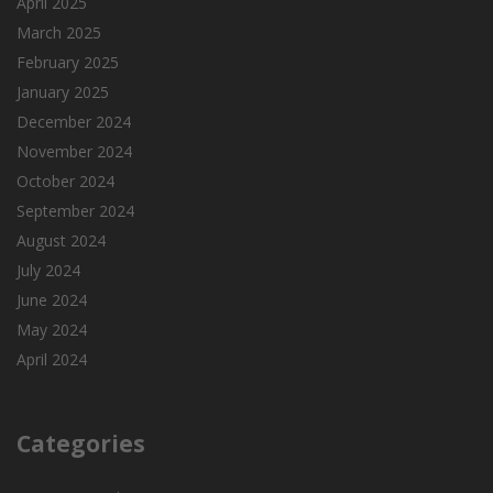
April 2025
March 2025
February 2025
January 2025
December 2024
November 2024
October 2024
September 2024
August 2024
July 2024
June 2024
May 2024
April 2024
Categories