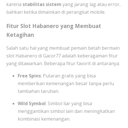
karena
stabilitas sistem
yang jarang lag atau error,
bahkan ketika dimainkan di perangkat mobile.
Fitur Slot Habanero yang Membuat
Ketagihan
Salah satu hal yang membuat pemain betah bermain
slot Habanero di Gacor77 adalah keberagaman fitur
yang ditawarkan. Beberapa fitur favorit di antaranya:
Free Spins
: Putaran gratis yang bisa
memberikan kemenangan besar tanpa perlu
tambahan taruhan.
Wild Symbol
: Simbol liar yang bisa
menggantikan simbol lain dan meningkatkan
kombinasi kemenangan.