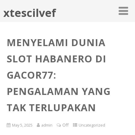
xtescilvef
MENYELAMI DUNIA
SLOT HABANERO DI
GACOR77:
PENGALAMAN YANG
TAK TERLUPAKAN
Off
May 5, 2025
admin
Uncategorized