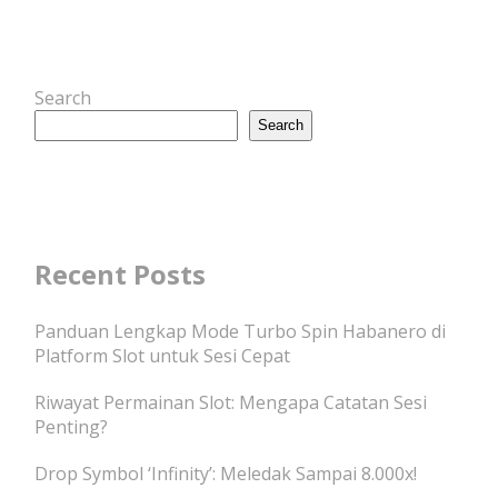
Search
Search
Recent Posts
Panduan Lengkap Mode Turbo Spin Habanero di
Platform Slot untuk Sesi Cepat
Riwayat Permainan Slot: Mengapa Catatan Sesi
Penting?
Drop Symbol ‘Infinity’: Meledak Sampai 8.000x!