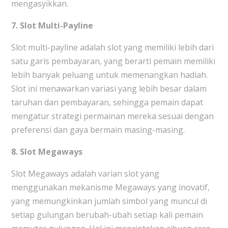
mengasyikkan.
7. Slot Multi-Payline
Slot multi-payline adalah slot yang memiliki lebih dari
satu garis pembayaran, yang berarti pemain memiliki
lebih banyak peluang untuk memenangkan hadiah.
Slot ini menawarkan variasi yang lebih besar dalam
taruhan dan pembayaran, sehingga pemain dapat
mengatur strategi permainan mereka sesuai dengan
preferensi dan gaya bermain masing-masing.
8. Slot Megaways
Slot Megaways adalah varian slot yang
menggunakan mekanisme Megaways yang inovatif,
yang memungkinkan jumlah simbol yang muncul di
setiap gulungan berubah-ubah setiap kali pemain