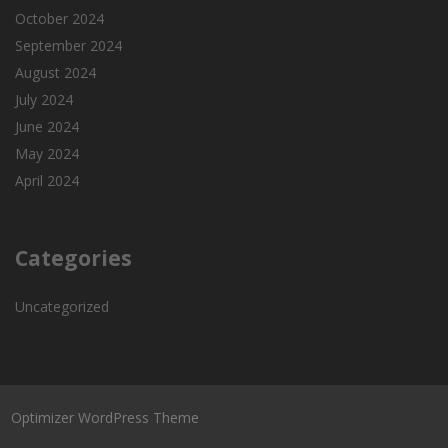
October 2024
September 2024
August 2024
July 2024
June 2024
May 2024
April 2024
Categories
Uncategorized
Optimizer WordPress Theme