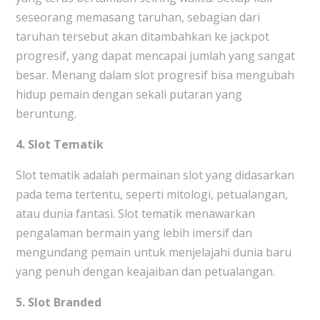
seseorang memasang taruhan, sebagian dari
taruhan tersebut akan ditambahkan ke jackpot
progresif, yang dapat mencapai jumlah yang sangat
besar. Menang dalam slot progresif bisa mengubah
hidup pemain dengan sekali putaran yang
beruntung.
4. Slot Tematik
Slot tematik adalah permainan slot yang didasarkan
pada tema tertentu, seperti mitologi, petualangan,
atau dunia fantasi. Slot tematik menawarkan
pengalaman bermain yang lebih imersif dan
mengundang pemain untuk menjelajahi dunia baru
yang penuh dengan keajaiban dan petualangan.
5. Slot Branded