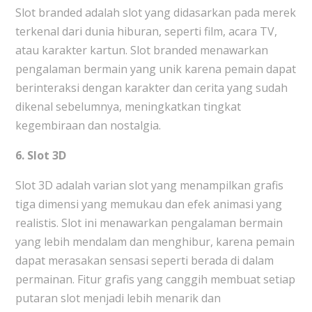
Slot branded adalah slot yang didasarkan pada merek
terkenal dari dunia hiburan, seperti film, acara TV,
atau karakter kartun. Slot branded menawarkan
pengalaman bermain yang unik karena pemain dapat
berinteraksi dengan karakter dan cerita yang sudah
dikenal sebelumnya, meningkatkan tingkat
kegembiraan dan nostalgia.
6. Slot 3D
Slot 3D adalah varian slot yang menampilkan grafis
tiga dimensi yang memukau dan efek animasi yang
realistis. Slot ini menawarkan pengalaman bermain
yang lebih mendalam dan menghibur, karena pemain
dapat merasakan sensasi seperti berada di dalam
permainan. Fitur grafis yang canggih membuat setiap
putaran slot menjadi lebih menarik dan