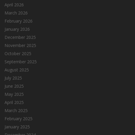
April 2026
March 2026
February 2026
January 2026
December 2025
November 2025
October 2025
September 2025
August 2025
July 2025
June 2025
May 2025
April 2025
March 2025
February 2025
January 2025
December 2024