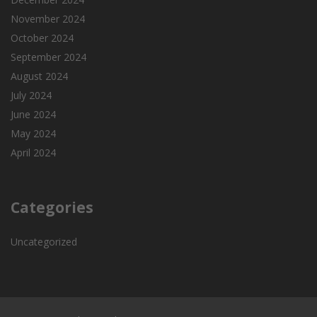
November 2024
October 2024
September 2024
August 2024
July 2024
June 2024
May 2024
April 2024
Categories
Uncategorized