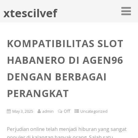
xtescilvef
KOMPATIBILITAS SLOT
HABANERO DI AGEN96
DENGAN BERBAGAI
PERANGKAT
Off
May 3, 2025
admin
Uncategorized
Perjudian online telah menjadi hiburan yang sangat
populer di kalangan banyak orang. Salah satu