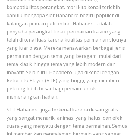
kompatibilitas perangkat, mari kita kenali terlebih
dahulu mengapa slot Habanero begitu populer di
kalangan pemain judi online. Habanero adalah
penyedia perangkat lunak permainan kasino yang
telah dikenal luas karena kualitas permainan slotnya
yang luar biasa. Mereka menawarkan berbagai jenis
permainan dengan tema yang beragam, mulai dari
tema klasik hingga tema yang lebih modern dan
inovatif. Selain itu, Habanero juga dikenal dengan
Return to Player (RTP) yang tinggi, yang memberi
peluang lebih besar bagi pemain untuk
memenangkan hadiah.
Slot Habanero juga terkenal karena desain grafis
yang sangat menarik, animasi yang halus, dan efek
suara yang menyatu dengan tema permainan. Semua
ini memberikan pengalaman bermain yang sangat