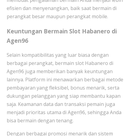
membuat pengalaman bermain Anda menjadi lebih
efisien dan menyenangkan, baik saat bermain di
perangkat besar maupun perangkat mobile.
Keuntungan Bermain Slot Habanero di
Agen96
Selain kompatibilitas yang luar biasa dengan
berbagai perangkat, bermain slot Habanero di
Agen96 juga memberikan banyak keuntungan
lainnya. Platform ini menawarkan berbagai metode
pembayaran yang fleksibel, bonus menarik, serta
dukungan pelanggan yang siap membantu kapan
saja. Keamanan data dan transaksi pemain juga
menjadi prioritas utama di Agen96, sehingga Anda
bisa bermain dengan tenang.
Dengan berbagai promosi menarik dan sistem