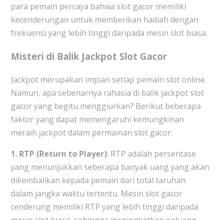
para pemain percaya bahwa slot gacor memiliki
kecenderungan untuk memberikan hadiah dengan
frekuensi yang lebih tinggi daripada mesin slot biasa.
Misteri di Balik Jackpot Slot Gacor
Jackpot merupakan impian setiap pemain slot online.
Namun, apa sebenarnya rahasia di balik jackpot slot
gacor yang begitu menggiurkan? Berikut beberapa
faktor yang dapat memengaruhi kemungkinan
meraih jackpot dalam permainan slot gacor:
1. RTP (Return to Player)
: RTP adalah persentase
yang menunjukkan seberapa banyak uang yang akan
dikembalikan kepada pemain dari total taruhan
dalam jangka waktu tertentu. Mesin slot gacor
cenderung memiliki RTP yang lebih tinggi daripada
mesin slot biasa, sehingga meningkatkan peluang